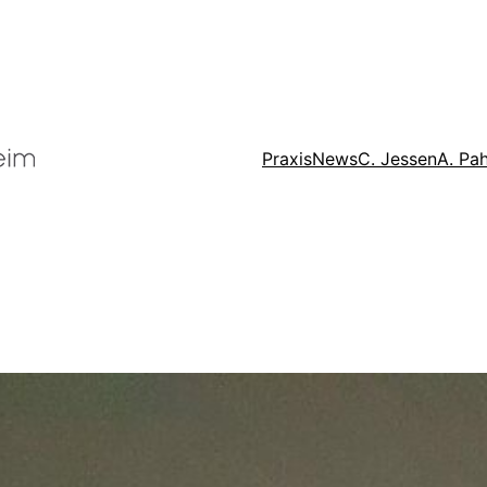
Praxis
News
C. Jessen
A. Pah