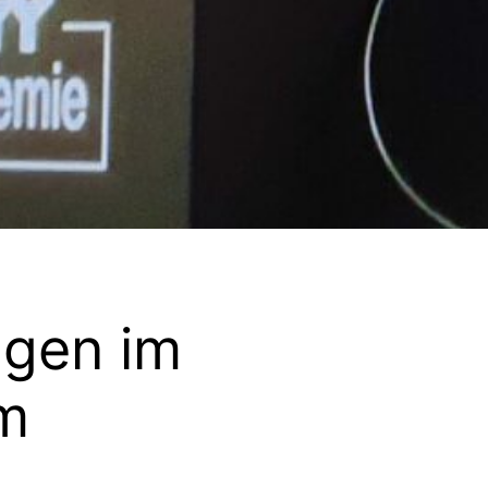
ngen im
m