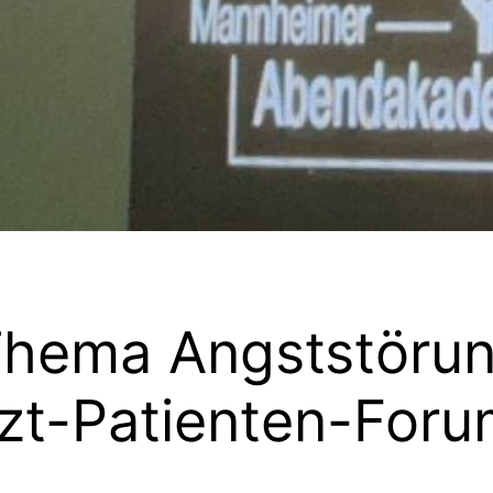
Thema Angststöru
zt-Patienten-Foru