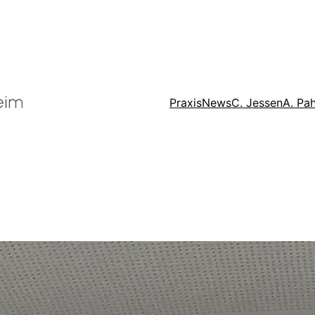
Praxis
News
C. Jessen
A. Pah