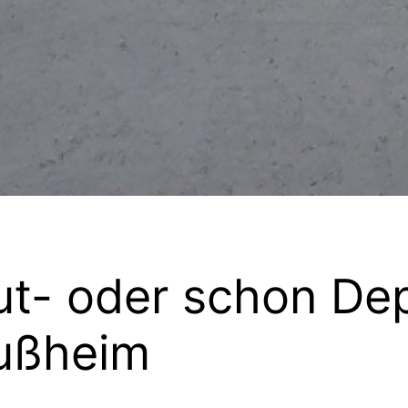
ut- oder schon De
lußheim