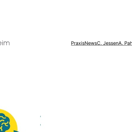
Praxis
News
C. Jessen
A. Pah