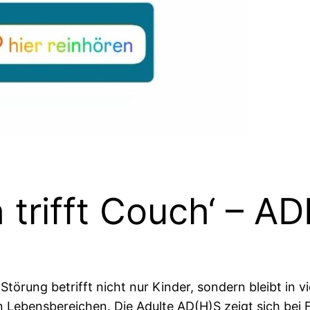
 trifft Couch‘ – A
törung betrifft nicht nur Kinder, sondern bleibt in v
n Lebensbereichen. Die Adulte AD(H)S zeigt sich bei 