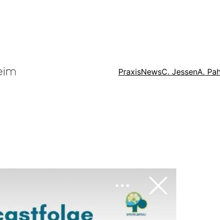
Praxis
News
C. Jessen
A. Pah